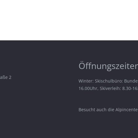
Öffnungszeiten
raße 2
Winter: Skischulbüro: Bunde
16.00Uhr, Skiverleih: 8.30-1
Besucht auch die Alpincenter