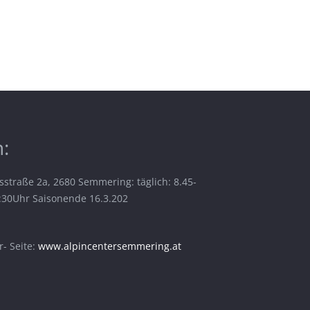
:
sstraße 2a, 2680 Semmering: täglich: 8.45-
6:30Uhr Saisonende 16.3.202
- Seite:
www.alpincentersemmering.at