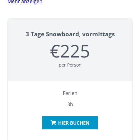
Mehr anzeigen
09.00 Uhr bis 11:50 Uhr und (falls nm Kurs) 14.00 bis
16.00 Uhr
Die Kinde, die mit dem Bus kommen, starten um
3 Tage Snowboard, vormittags
10.00 Uhr und zahlen deshalb die zeitangepassten
€225
Skikurspreise.
per Person
Nächste Kurse:
Termine Gruppenkurse Ferien:
Ferien
3h
Weihnachten 1:ab 26.12.2025, ab 29.12.2025 (nur
vormittags)
HIER BUCHEN
Weihnachten 2:ab 02.01.2026