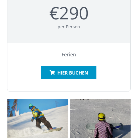
€290
Wer nur die Ausrüstung buchen will, kann das auf:
verleih.skischulesemmering.at
per Person
Kurse werden ab 5 Kindern mit demselben
Leistungsniveau weitergeführt!
Ferien
HIER BUCHEN