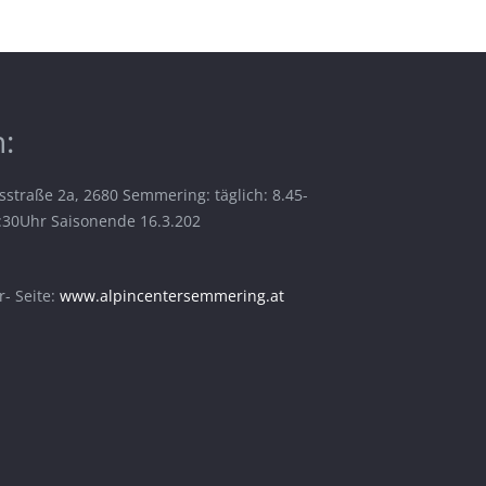
:
sstraße 2a, 2680 Semmering: täglich: 8.45-
6:30Uhr Saisonende 16.3.202
- Seite:
www.alpincentersemmering.at