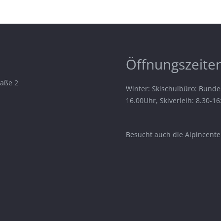
Öffnungszeiten
raße 2
Winter: Skischulbüro: Bunde
16.00Uhr, Skiverleih: 8.30-1
Besucht auch die Alpincenter