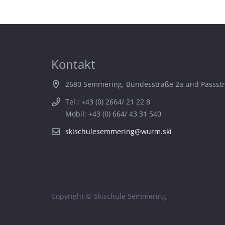
Kontakt
2680 Semmering, Bundesstraße 2a und Passst
Tel.: +43 (0) 2664/ 21 22 8
Mobil: +43 (0) 664/ 43 31 540
skischulesemmering@wurm.ski
Copyright © Skischule Semmering