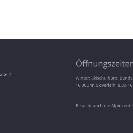
Öffnungszeiten
raße 2
Winter: Skischulbüro: Bunde
16.00Uhr, Skiverleih: 8.30-1
Besucht auch die Alpincenter