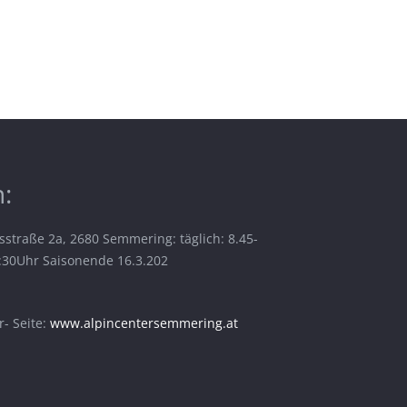
:
sstraße 2a, 2680 Semmering: täglich: 8.45-
6:30Uhr Saisonende 16.3.202
- Seite:
www.alpincentersemmering.at