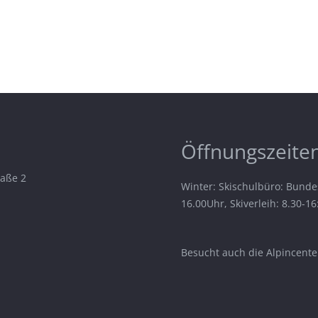
Öffnungszeiten
raße 2
Winter: Skischulbüro: Bunde
16.00Uhr, Skiverleih: 8.30-1
Besucht auch die Alpincenter