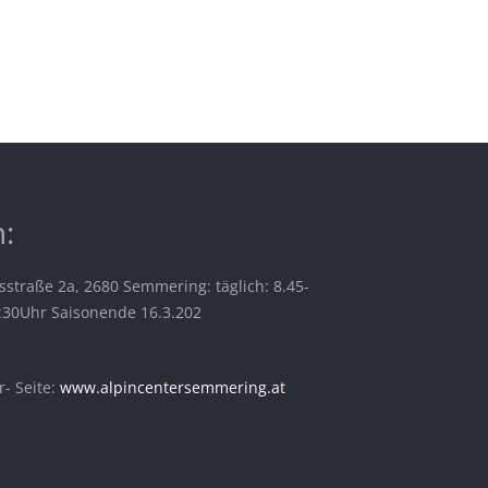
:
sstraße 2a, 2680 Semmering: täglich: 8.45-
6:30Uhr Saisonende 16.3.202
- Seite:
www.alpincentersemmering.at