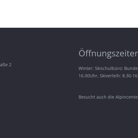
Öffnungszeiten
raße 2
Winter: Skischulbüro: Bunde
16.00Uhr, Skiverleih: 8.30-1
Besucht auch die Alpincenter