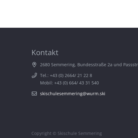
Kontakt
2680 Semmering, Bundesstraße 2a und Passst
Tel.: +43 (0) 2664/ 21 22 8
Mobil: +43 (0) 664/ 43 31 540
skischulesemmering@wurm.ski
Copyright © Skischule Semmering