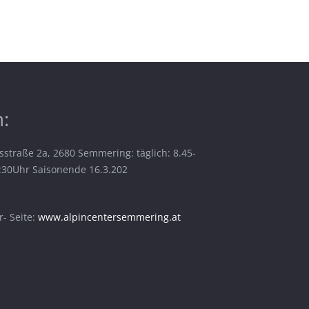
:
sstraße 2a, 2680 Semmering: täglich: 8.45-
6:30Uhr Saisonende 16.3.202
- Seite:
www.alpincentersemmering.at