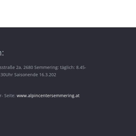
:
sstraße 2a, 2680 Semmering: täglich: 8.45-
6:30Uhr Saisonende 16.3.202
- Seite:
www.alpincentersemmering.at