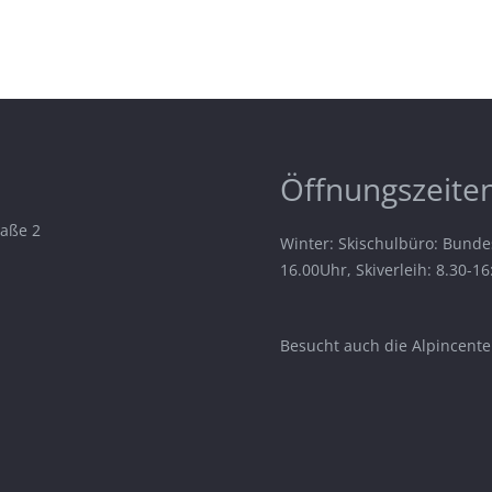
Öffnungszeiten
raße 2
Winter: Skischulbüro: Bunde
16.00Uhr, Skiverleih: 8.30-1
Besucht auch die Alpincenter