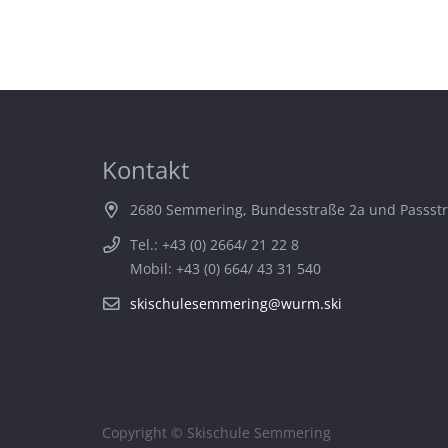
Kontakt
2680 Semmering, Bundesstraße 2a und Passst
Tel.: +43 (0) 2664/ 21 22 8
Mobil: +43 (0) 664/ 43 31 540
skischulesemmering@wurm.ski
Copyright © Skischule Semmering