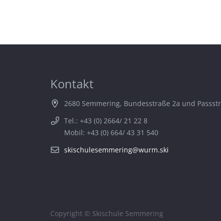
Kontakt
2680 Semmering, Bundesstraße 2a und Passst
Tel.: +43 (0) 2664/ 21 22 8
Mobil: +43 (0) 664/ 43 31 540
skischulesemmering@wurm.ski
Copyright © Skischule Semmering