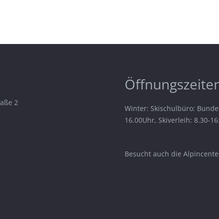
Öffnungszeiten
raße 2
Winter: Skischulbüro: Bunde
16.00Uhr, Skiverleih: 8.30-1
Besucht auch die Alpincenter