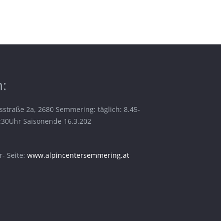
:
sstraße 2a, 2680 Semmering: täglich: 8.45-
6:30Uhr Saisonende 16.3.202
- Seite:
www.alpincentersemmering.at