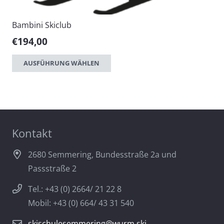
Bambini Skiclub
€
194,00
Dieses
AUSFÜHRUNG WÄHLEN
Produkt
weist
mehrere
Varianten
auf.
Kontakt
Die
Optionen
2680 Semmering, Bundesstraße 2a und
können
Passstraße 2
auf
Tel.: +43 (0) 2664/ 21 22 8
der
Mobil: +43 (0) 664/ 43 31 540
Produktseite
gewählt
skischulesemmering@wurm.ski