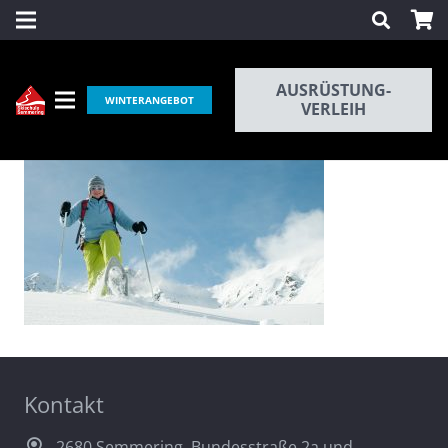
AUSRÜSTUNG-
WINTERANGEBOT
VERLEIH
Kontakt
2680 Semmering, Bundesstraße 2a und