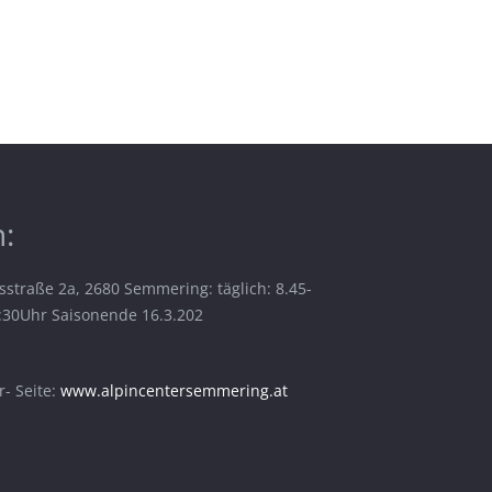
:
sstraße 2a, 2680 Semmering: täglich: 8.45-
6:30Uhr Saisonende 16.3.202
- Seite:
www.alpincentersemmering.at