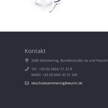
Kontakt
2680 Semmering, Bundesstraße 2a und Passst
Tel.: +43 (0) 2664/ 21 22 8
Mobil: +43 (0) 664/ 43 31 540
skischulesemmering@wurm.ski