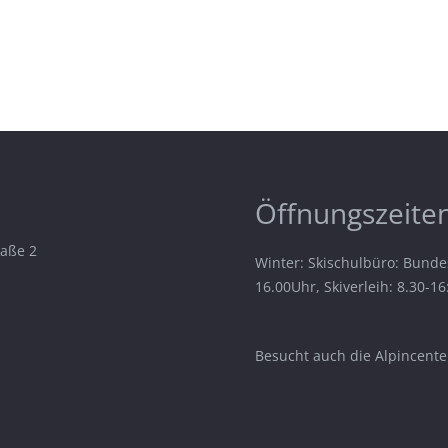
Öffnungszeiten
raße 2
Winter: Skischulbüro: Bunde
16.00Uhr, Skiverleih: 8.30-1
Besucht auch die Alpincenter