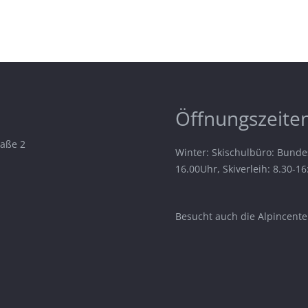
Öffnungszeiten
raße 2
Winter: Skischulbüro: Bunde
16.00Uhr, Skiverleih: 8.30-1
Besucht auch die Alpincenter