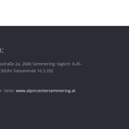
:
sstraße 2a, 2680 Semmering: täglich: 8.45-
6:30Uhr Saisonende 16.3.202
- Seite:
www.alpincentersemmering.at