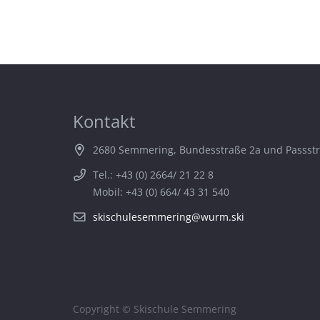
Kontakt
2680 Semmering, Bundesstraße 2a und Passst
Tel.: +43 (0) 2664/ 21 22 8
Mobil: +43 (0) 664/ 43 31 540
skischulesemmering@wurm.ski
Copyright © Skischule Semmering