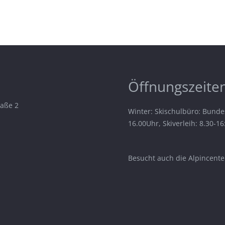
Öffnungszeiten
raße 2
Winter: Skischulbüro: Bunde
16.00Uhr, Skiverleih: 8.30-1
Besucht auch die Alpincenter