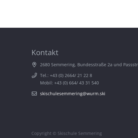
Kontakt
2680 Semmering, Bundesstraße 2a und Passst
Tel.: +43 (0) 2664/ 21 22 8
Mobil: +43 (0) 664/ 43 31 540
skischulesemmering@wurm.ski
Copyright © Skischule Semmering