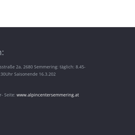
:
sstraße 2a, 2680 Semmering: täglich: 8.45-
6:30Uhr Saisonende 16.3.202
- Seite:
www.alpincentersemmering.at